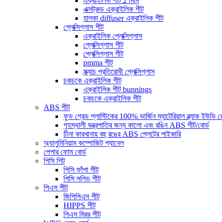
এক্রাইলিক শীট 2 মিমি
এক্সট্রুড এক্রাইলিক শীট
হালকা diffuser এক্রাইলিক শীট
প্লেক্সিগ্লাস শীট
এক্রাইলিক প্লেক্সিগ্লাস
প্লেক্সিগ্লাস শীট
প্লেক্সিগ্লাস শীট
pmma শীট
স্ক্র্যাচ প্রতিরোধী প্লেক্সিগ্লাস
চকচকে এক্রাইলিক শীট
এক্রাইলিক শীট bunnings
চকচকে এক্রাইলিক শীট
ABS শীট
ফুড গ্রেড প্লাস্টিকের 100% ভার্জিন ম্যাটেরিয়াল ব্ল্যাক ইউভি
গৃহস্থালী যন্ত্রপাতির জন্য কালো এবং রঙিন ABS শীট/বোর্ড
চীনা কারখানায় বহু রঙের ABS প্লেটের পাইকারি
অ্যালুমিনিয়াম কম্পোজিট প্যানেল
পেপার ফোম বোর্ড
পিসি শিট
পিসি ফাঁপা শীট
পিসি সলিড শীট
পিএস শীট
জিপিপিএস শীট
HIPPS শীট
পিএস মিরর শীট