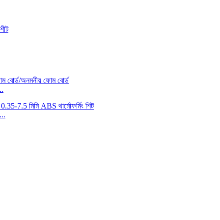
..
..