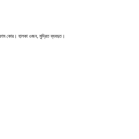
 ফোম কোর। হালকা ওজন, মুদ্রিত ব্যবহৃত।