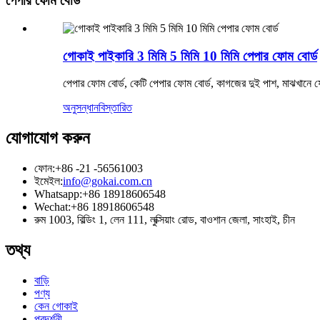
পেপার ফোম বোর্ড
গোকাই পাইকারি 3 মিমি 5 মিমি 10 মিমি পেপার ফোম বোর্ড
পেপার ফোম বোর্ড, কেটি পেপার ফোম বোর্ড, কাগজের দুই পাশ, মাঝখানে
অনুসন্ধান
বিস্তারিত
যোগাযোগ করুন
ফোন:
+86 -21 -56561003
ইমেইল:
info@gokai.com.cn
Whatsapp:
+86 18918606548
Wechat:
+86 18918606548
রুম 1003, বিল্ডিং 1, লেন 111, লুক্সিয়াং রোড, বাওশান জেলা, সাংহাই, চীন
তথ্য
বাড়ি
পণ্য
কেন গোকাই
প্রদর্শনী