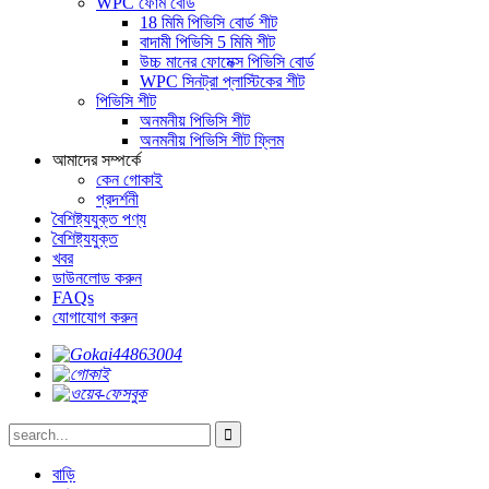
WPC ফোম বোর্ড
18 মিমি পিভিসি বোর্ড শীট
বাদামী পিভিসি 5 মিমি শীট
উচ্চ মানের ফোমেক্স পিভিসি বোর্ড
WPC সিনট্রা প্লাস্টিকের শীট
পিভিসি শীট
অনমনীয় পিভিসি শীট
অনমনীয় পিভিসি শীট ফ্লিম
আমাদের সম্পর্কে
কেন গোকাই
প্রদর্শনী
বৈশিষ্ট্যযুক্ত পণ্য
বৈশিষ্ট্যযুক্ত
খবর
ডাউনলোড করুন
FAQs
যোগাযোগ করুন
বাড়ি