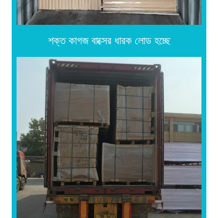
শক্ত কাগজ বাক্সের ধারক লোড হচ্ছে