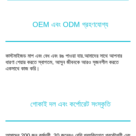
OEM এবং ODM গ্রহণযোগ্য
কাস্টমাইজড মাপ এবং বেধ এবং রঙ পাওয়া যায়.আমাদের সাথে আপনার
ধারণা শেয়ার করতে স্বাগতম, আসুন জীবনকে আরও সৃজনশীল করতে
একসাথে কাজ করি।
গোকাই দল এবং কর্পোরেট সংস্কৃতি
আমাদের 200 জন কর্মচারী, 20 জনেরও বেশি প্রযুক্তিগত প্রকৌশলী এবং