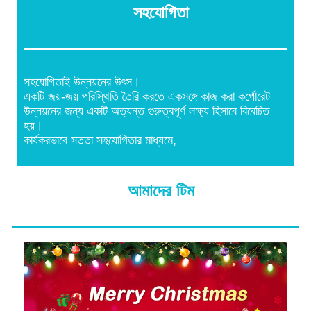
সহযোগিতা
সহযোগিতাই উন্নয়নের উৎস।
একটি জয়-জয় পরিস্থিতি তৈরি করতে একসঙ্গে কাজ করা কর্পোরেট
উন্নয়নের জন্য একটি অত্যন্ত গুরুত্বপূর্ণ লক্ষ্য হিসাবে বিবেচিত
হয়।
কার্যকরভাবে সততা সহযোগিতার মাধ্যমে,
আমাদের টিম