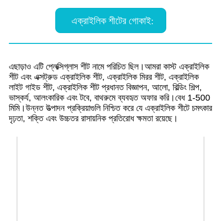
এক্রাইলিক শীটের গোকাই:
এছাড়াও এটি প্লেক্সিগ্লাস শীট নামে পরিচিত ছিল।আমরা কাস্ট এক্রাইলিক
শীট এবং এক্সট্রুড এক্রাইলিক শীট, এক্রাইলিক মিরর শীট, এক্রাইলিক
লাইট গাইড শীট, এক্রাইলিক শীট প্রধানত বিজ্ঞাপন, আলো, বিল্ডিং শিল্প,
ভাস্কর্য, আলংকারিক এবং টবে, বাথরুমে ব্যবহৃত অফার করি।বেধ 1-500
মিমি।উন্নত উত্পাদন প্রক্রিয়াগুলি নিশ্চিত করে যে এক্রাইলিক শীটে চমৎকার
দৃঢ়তা, শক্তি এবং উচ্চতর রাসায়নিক প্রতিরোধ ক্ষমতা রয়েছে।