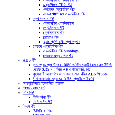
এক্রাইলিক প্লেক্সিগ্লাস শীট
এক্রাইলিক শীট 2 মিমি
এক্সট্রুড এক্রাইলিক শীট
হালকা diffuser এক্রাইলিক শীট
প্লেক্সিগ্লাস শীট
এক্রাইলিক প্লেক্সিগ্লাস
প্লেক্সিগ্লাস শীট
প্লেক্সিগ্লাস শীট
pmma শীট
স্ক্র্যাচ প্রতিরোধী প্লেক্সিগ্লাস
চকচকে এক্রাইলিক শীট
এক্রাইলিক শীট bunnings
চকচকে এক্রাইলিক শীট
ABS শীট
ফুড গ্রেড প্লাস্টিকের 100% ভার্জিন ম্যাটেরিয়াল ব্ল্যাক ইউভি
রেটেড 0.35-7.5 মিমি ABS থার্মোফর্মিং শিট
গৃহস্থালী যন্ত্রপাতির জন্য কালো এবং রঙিন ABS শীট/বোর্ড
চীনা কারখানায় বহু রঙের ABS প্লেটের পাইকারি
অ্যালুমিনিয়াম কম্পোজিট প্যানেল
পেপার ফোম বোর্ড
পিসি শিট
পিসি ফাঁপা শীট
পিসি সলিড শীট
পিএস শীট
জিপিপিএস শীট