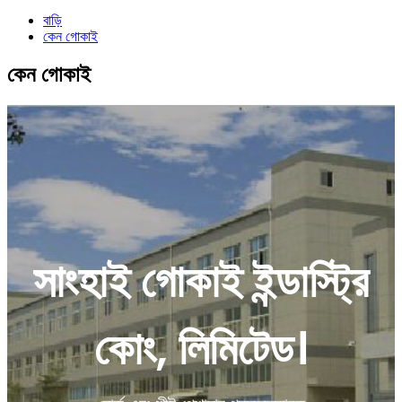
বাড়ি
কেন গোকাই
কেন গোকাই
সাংহাই গোকাই ইন্ডাস্ট্রি
কোং, লিমিটেড।