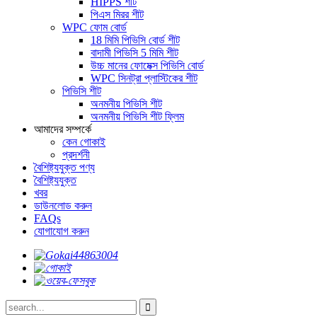
HIPPS শীট
পিএস মিরর শীট
WPC ফোম বোর্ড
18 মিমি পিভিসি বোর্ড শীট
বাদামী পিভিসি 5 মিমি শীট
উচ্চ মানের ফোমেক্স পিভিসি বোর্ড
WPC সিনট্রা প্লাস্টিকের শীট
পিভিসি শীট
অনমনীয় পিভিসি শীট
অনমনীয় পিভিসি শীট ফ্লিম
আমাদের সম্পর্কে
কেন গোকাই
প্রদর্শনী
বৈশিষ্ট্যযুক্ত পণ্য
বৈশিষ্ট্যযুক্ত
খবর
ডাউনলোড করুন
FAQs
যোগাযোগ করুন