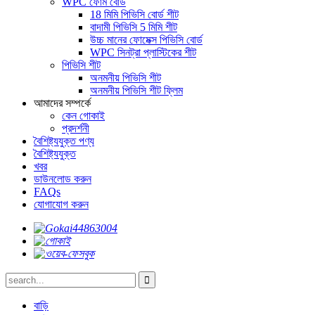
WPC ফোম বোর্ড
18 মিমি পিভিসি বোর্ড শীট
বাদামী পিভিসি 5 মিমি শীট
উচ্চ মানের ফোমেক্স পিভিসি বোর্ড
WPC সিনট্রা প্লাস্টিকের শীট
পিভিসি শীট
অনমনীয় পিভিসি শীট
অনমনীয় পিভিসি শীট ফ্লিম
আমাদের সম্পর্কে
কেন গোকাই
প্রদর্শনী
বৈশিষ্ট্যযুক্ত পণ্য
বৈশিষ্ট্যযুক্ত
খবর
ডাউনলোড করুন
FAQs
যোগাযোগ করুন
বাড়ি