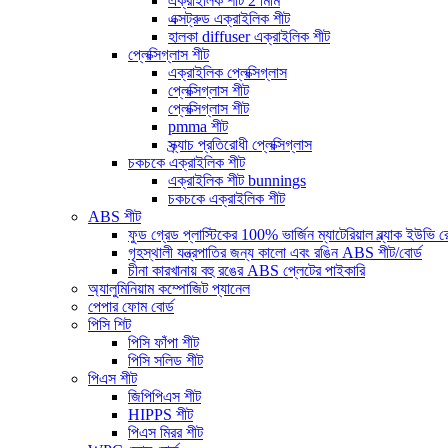
এক্রাইলিক শীট 2 মিমি
এক্সট্রুড এক্রাইলিক শীট
হালকা diffuser এক্রাইলিক শীট
প্লেক্সিগ্লাস শীট
এক্রাইলিক প্লেক্সিগ্লাস
প্লেক্সিগ্লাস শীট
প্লেক্সিগ্লাস শীট
pmma শীট
স্ক্র্যাচ প্রতিরোধী প্লেক্সিগ্লাস
চকচকে এক্রাইলিক শীট
এক্রাইলিক শীট bunnings
চকচকে এক্রাইলিক শীট
ABS শীট
ফুড গ্রেড প্লাস্টিকের 100% ভার্জিন ম্যাটেরিয়াল ব্ল্যাক ইউভি
গৃহস্থালী যন্ত্রপাতির জন্য কালো এবং রঙিন ABS শীট/বোর্ড
চীনা কারখানায় বহু রঙের ABS প্লেটের পাইকারি
অ্যালুমিনিয়াম কম্পোজিট প্যানেল
পেপার ফোম বোর্ড
পিসি শিট
পিসি ফাঁপা শীট
পিসি সলিড শীট
পিএস শীট
জিপিপিএস শীট
HIPPS শীট
পিএস মিরর শীট