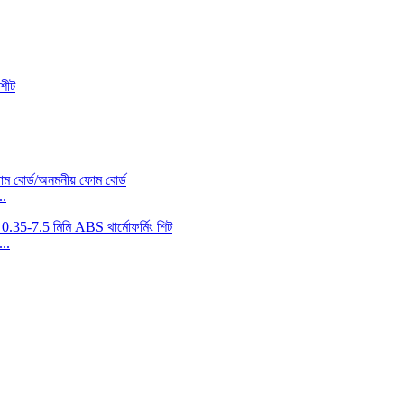
..
..